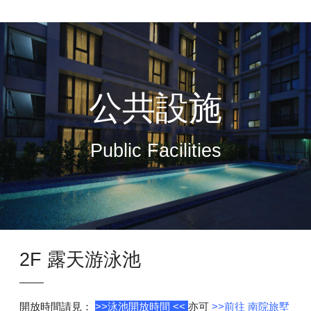
公共設施
Public Facilities
2F 露天游泳池
開放時間請見：
>>泳池開放時間
<<
亦可
>>前往
南院旅墅