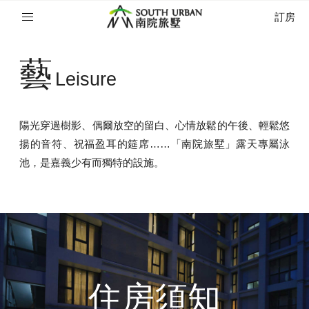
訂房
藝
Leisure
陽光穿過樹影、偶爾放空的留白、心情放鬆的午後、輕鬆悠
揚的音符、祝福盈耳的筵席……「南院旅墅」露天專屬泳
池，是嘉義少有而獨特的設施。
住房須知