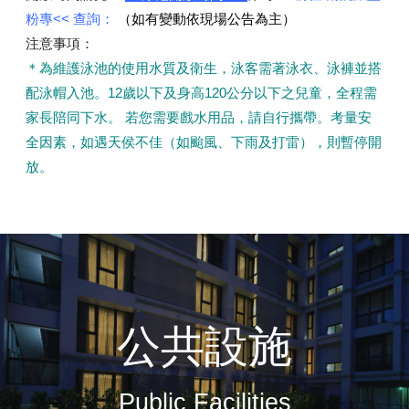
粉專<<
查詢：
（如有變動依現場公告為主）
注意事項：
＊為維護泳池的使用水質及衛生，泳客需著泳衣、泳褲並搭
配泳帽入池。12歲以下及身高120公分以下之兒童，全程需
家長陪同下水。 若您需要戲水用品，請自行攜帶。考量安
全因素，如遇天侯不佳（如颱風、下雨及打雷），則暫停開
放。
公共設施
Public Facilities